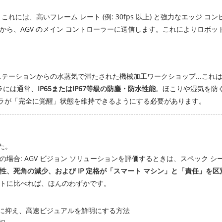
。これには、高いフレーム レート (例: 30fps 以上) と強力なエッジ 
から、AGV のメイン コントローラーに送信します。これによりロボ
テーションからの水蒸気で満たされた機械加工ワークショップ...これ
ラには通常、
IP65またはIP67等級の防塵・防水性能
。ほこりや湿気を防
もカメラが「完全に覚醒」状態を維持できるようにする必要があります。
た。
場合: AGV ビジョン ソリューションを評価するときは、スペック 
、死角の減少、および IP 定格が「スマート マシン」と「責任」を区
トに比べれば、ほんのわずかです。
小限に抑え、高速ビジュアルを鮮明にする方法