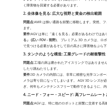
く障害物を回避する必要があります。
2. 全体像を見る: 広大な視野と黄金の検出範囲
問題点:
AMR は狭い通路を頻繁に移動します。突然、
ます。
要件:
AGV は単に「遠くを見る」必要があるわけではあり
る」 (広い FOV - 視野)
。 プレミアム 3D カメラは
で見つける必要がある
そして
目の高さに障害物をぶら下
3. タンクのような構造: 工業グレードの耐衝撃性
問題点:
工場の床は磨かれたアイスリンクではありません
したり跳ねたりします。
要件:
3D カメラの内部には、非常に精密な光学コンポ
メラは寄り目になってしまいます。 AGV 3D レンズが
ぎ、何年もメンテナンスフリーで動作できるように、内
4. ニード・フォー・スピード: 高フレームレー
問題点:
AGV は、特に他のロボットと頻繁に交差する