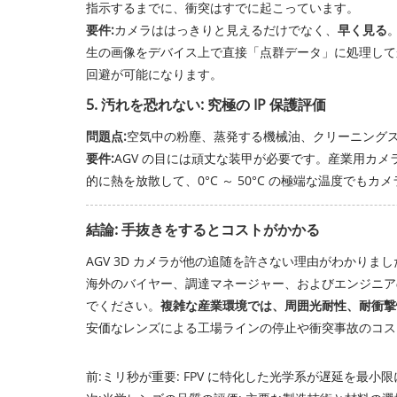
指示するまでに、衝突はすでに起こっています。
要件:
カメラははっきりと見えるだけでなく、
早く見る
生の画像をデバイス上で直接「点群データ」に処理して
回避が可能になります。
5. 汚れを恐れない: 究極の IP 保護評価
問題点:
空気中の粉塵、蒸発する機械油、クリーニングス
要件:
AGV の目には頑丈な装甲が必要です。産業用カメ
的に熱を放散して、0°C ～ 50°C の極端な温度で
結論: 手抜きをするとコストがかかる
AGV 3D カメラが他の追随を許さない理由がわかりまし
海外のバイヤー、調達マネージャー、およびエンジニアの
でください。
複雑な産業環境では、周囲光耐性、耐衝撃性
安価なレンズによる工場ラインの停止や衝突事故のコス
前:
ミリ秒が重要: FPV に特化した光学系が遅延を最