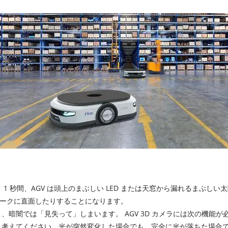
 秒間、AGV は頭上のまぶしい LED または天窓から漏れるまぶしい
ークに直面したりすることになります。
暗闇では「見失って」しまいます。 AGV 3D カメラには次の機能が
と考えてください。光が突然変化した場合でも、完全に光が落ちた場合