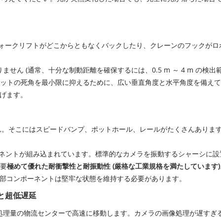
フォークリフトがどこからともなくバックしたり、クレーンのフックが
ません (通常、十分な制動距離を確保するには、0.5 m ～ 4 m の
、ロボットの死角を最小限に抑えるために、広い垂直角度と水平角度を備え
げます。
。そこにはスピードバンプ、ポットホール、レールがたくさんあります。
ーネントが組み込まれています。標準的なカメラを振動するシャーシに
必要
極めて優れた耐衝撃性と耐振動性 (厳格な工業規格を満たしています)
部コンポーネントは堅牢な状態を維持する必要があります。
トと超低遅延
高処理量の物流センターで高速に移動します。カメラの画像処理が遅すぎ