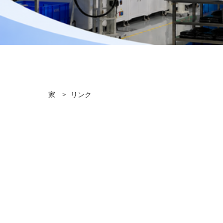
家
>
リンク