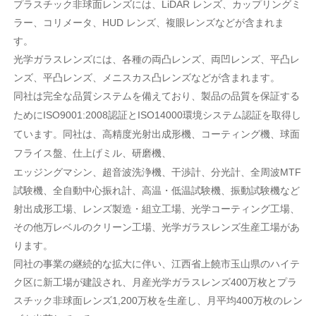
プラスチック非球面レンズには、LiDAR レンズ、カップリングミ
ラー、コリメータ、HUD レンズ、複眼レンズなどが含まれま
す。
光学ガラスレンズには、各種の両凸レンズ、両凹レンズ、平凸レ
ンズ、平凸レンズ、メニスカス凸レンズなどが含まれます。
同社は完全な品質システムを備えており、製品の品質を保証する
ためにISO9001:2008認証とISO14000環境システム認証を取得し
ています。同社は、高精度光射出成形機、コーティング機、球面
フライス盤、仕上げミル、研磨機、
エッジングマシン、超音波洗浄機、干渉計、分光計、全周波MTF
試験機、全自動中心振れ計、高温・低温試験機、振動試験機など
射出成形工場、レンズ製造・組立工場、光学コーティング工場、
その他万レベルのクリーン工場、光学ガラスレンズ生産工場があ
ります。
同社の事業の継続的な拡大に伴い、江西省上饒市玉山県のハイテ
ク区に新工場が建設され、月産光学ガラスレンズ400万枚とプラ
スチック非球面レンズ1,200万枚を生産し、月平均400万枚のレン