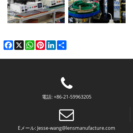
Facebook
X
WhatsApp
Pinterest
LinkedIn
Share
電話:
+86-21-59963205
Eメール:
Jesse-wang@lensmanufacture.com