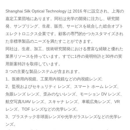
Shanghai Silk Optical Technology は 2016 年に設立され、上海の
嘉定工業団地にあります。同社は光学の開発に注力し、研究開
発、サンプリング、生産、販売、サービスを統合した総合オプト
エレクトロニクス企業です。顧客の専門的かつカスタマイズされ
た非標準製品のニーズを満たすことができます。
同社は、生産、加工、技術研究開発における豊富な経験と優れた
業界リソースを持っています。すでに1件の発明特許と30件の実
用新案特許を取得しています。
3 つの主要な製品システムが含まれます。
1
、
医療用内視鏡、工業用内視鏡などの内視鏡レンズ;
2
、
監視およびセキュリティ レンズ、スマート ホーム レンズ、
魚眼レンズ レンズ、歪みのないレンズ、モーション DV レンズ、
航空写真/UAV レンズ、スキャナ レンズ、車載広角レンズ、VR
レンズ、TOF レンズなどの光学レンズ。
3
、
プラスチック非球面レンズや光学ガラスレンズなどの光学レ
ンズ。