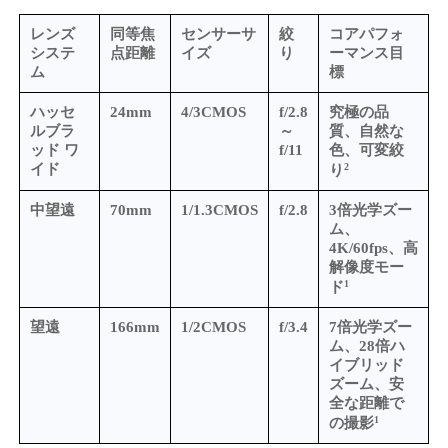
レンズ
同等焦
センサーサ
絞
コアパフォ
システ
点距離
イズ
り
ーマンス目
ム
標
ハッセ
24mm
4/3CMOS
f/2.8
究極の品
ルブラ
～
質、自然な
ッド ワ
f/11
色、可変絞
2
イド
り
中望遠
70mm
1/1.3CMOS
f/2.8
3倍光学ズー
ム、
4K/60fps、高
解像度モー
1
ド
望遠
166mm
1/2CMOS
f/3.4
7倍光学ズー
ム、28倍ハ
イブリッド
ズーム、安
全な距離で
1
の撮影