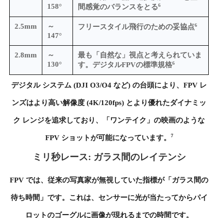
6
158°
間感覚のバランスをとる
6
2.5mm
～
フリースタイル飛行のための妥協点
147°
2.8mm
～
最も「自然な」視点と考えられていま
6
130°
す。デジタルFPVの標準規格
デジタル システム (DJI O3/O4 など) の台頭により、FPV レ
ンズはより高い解像度 (4K/120fps) とより優れたダイナミッ
ク レンジを追求しており、「ワンテイク」の映画のような
7
FPV ショットが可能になっています。
ミリ秒レース: ガラス間のレイテンシ
FPV では、従来の写真家が無視していた指標が「ガラス間の
待ち時間」です。これは、センサーに光が当たってからパイ
ロットのゴーグルに画像が現れるまでの時間です。