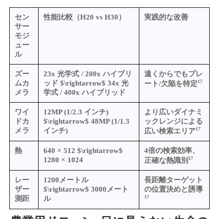
セン
性能比較（H20 vs H30）
実践的な改善
サー
モジ
ュー
ル
ズー
23x 光学式 / 200x ハイブリ
遠くからでもプレ
17
ムカ
ッド $\rightarrow$ 34x 光
ート/欠陥を特定
メラ
学式 / 400x ハイブリッド
ワイ
12MP (1/2.3 インチ)
より広いダイナミ
ドカ
$\rightarrow$ 48MP (1/1.3
ックレンジによる
17
メラ
インチ)
広い検索エリア
熱
640 × 512 $\rightarrow$
4倍の検索効率、
17
1280 × 1024
正確な熱識別
レー
1200メートル
長距離ターゲット
ザー
$\rightarrow$ 3000メート
の位置決めと誘導
17
測距
ル