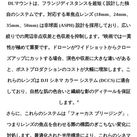
DLマウントは、フランジディスタンスを超短く設計した独
自のシステムです。対応する単焦点レンズ (18mm、24mm、
35mm、50mm) は非球面 (ASPH) 設計を採用しており、広い
4
絞りでの周辺非点収差と色収差を抑制します。
映画では一貫
性が極めて重要です。ドローンがワイドショットからクロー
ズアップにカットする場合、演色や収差に大きな違いがある
と、ポストプロダクションのコストが大幅に増加します。こ
れらのレンズは DJI シネマ カラー システム (DCCS) に適合
しており、自然な肌の色合いと繊細な影のディテールを保証
4
します。
さらに、これらのシステムは「フォーカス ブリージング」、
つまりレンズの焦点を合わせる際の構図のぎこちない変化に
対処します。最適化された光学構造により、これらのシネマ