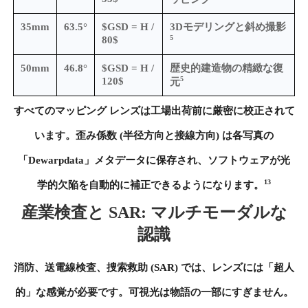
35mm
63.5°
$GSD = H /
3Dモデリングと斜め撮影
5
80$
50mm
46.8°
$GSD = H /
歴史的建造物の精緻な復
5
120$
元
すべてのマッピング レンズは工場出荷前に厳密に校正されて
います。歪み係数 (半径方向と接線方向) は各写真の
「Dewarpdata」メタデータに保存され、ソフトウェアが光
13
学的欠陥を自動的に補正できるようになります。
産業検査と SAR: マルチモーダルな
認識
消防、送電線検査、捜索救助 (SAR) では、レンズには「超人
的」な感覚が必要です。可視光は物語の一部にすぎません。