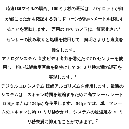
時速160マイルの場合、100ミリ秒の遅延は、パイロットが何
が起こったかを確認する前にドローンが約4.5メートル移動す
8
ることを意味します。
専用の FPV カメラは、簡素化された
センサーの読み取りと処理を使用して、鮮明さよりも速度を
優先します。
アナログシステム:
直接ビデオ出力を備えた CCD センサーを使
用し、粗い低解像度画像を犠牲にして 20 ミリ秒未満の遅延を
8
実現します。
デジタル HD システム:
圧縮アルゴリズムを使用します。最新の
システムは、スキャン時間を短縮するために高フレーム レート
(90fps または 120fps) を使用します。 90fps では、単一フレー
ムのスキャンに約 11 ミリ秒かかり、システムの総遅延を 30 ミ
7
リ秒未満に抑えることができます。