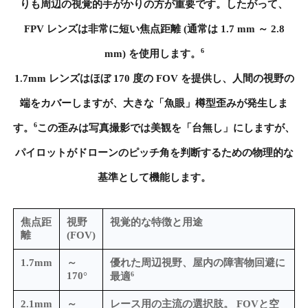
りも周辺の視覚的手がかりの方が重要です。したがって、
FPV レンズは非常に短い焦点距離 (通常は 1.7 mm ～ 2.8
6
mm) を使用します。
1.7mm レンズはほぼ 170 度の FOV を提供し、人間の視野の
端をカバーしますが、大きな「魚眼」樽型歪みが発生しま
6
す。
この歪みは写真撮影では美観を「台無し」にしますが、
パイロットがドローンのピッチ角を判断するための物理的な
基準として機能します。
焦点距
視野
視覚的な特徴と用途
離
(FOV)
1.7mm
～
優れた周辺視野、屋内の障害物回避に
6
170°
最適
2.1mm
～
レース用の主流の選択肢。 FOVと空