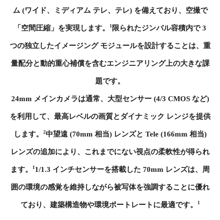
ム (ワイド、ミディアム テレ、テレ) を備えており、空撮で
1
「空間圧縮」を実現します。
限られたジンバル容積内で 3
つの独立したイメージング モジュールを設計することは、重
量配分と動的重心補償を含むエンジニアリング上の大きな課
題です。
24mm メインカメラは通常、大型センサー (4/3 CMOS など)
を利用して、最高レベルの画質とダイナミック レンジを提供
2
します。
中望遠 (70mm 相当) レンズと Tele (166mm 相当)
レンズの追加により、これまでにない視点の柔軟性が得られ
1
ます。
1/1.3 インチセンサーを搭載した 70mm レンズは、周
囲の環境の感覚を維持しながら被写体を強調することに優れ
1
ており、建築構造物や環境ポートレートに最適です。