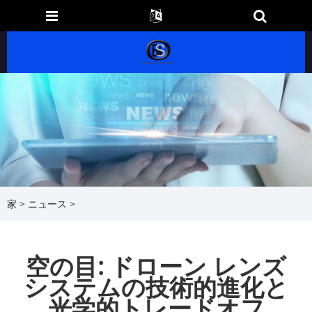
家
>
ニュース
>
空の目: ドローン レンズ
システムの技術的進化と
光学的トレードオフ