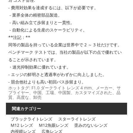
3) コスト管理:
- 費用対効果を達成するには、以下が必要です。
- 業界全体の精密部品製造。
- 高い組み立て歩留まりと一貫性。
- 自動化による生産のスケーラビリティ。
**注記：**
同等の製品を持っている企業は世界中で 2 ～ 3 社だけです。
ベンチマーク テストでは、当社の製品が以下の点で優れてい
ることが示されています。
・迷光抑制効果に優れています。
- エッジの鮮明さと透過率がわずかに向上しました。
- 競合他社よりも高い初回パス歩留まり。
ホットタグ: F1.0 ダークライト レンズ 4 mm、メーカー、サ
プライヤー、中国、工場、中国製、カスタマイズされた、品
質、高度な、卸売
関連カテゴリー
ブラックライトレンズ
スターライトレンズ
M12 レンズ
M12魚眼レンズ
歪みのないレンズ
内視鏡レンズ
広角レンズ