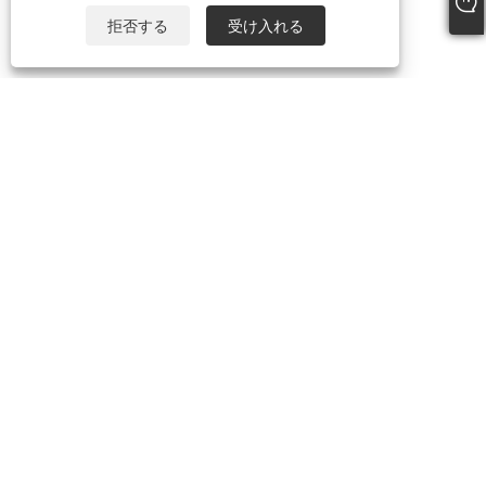
拒否する
受け入れる
電話:
+86-21-59963205
Eメール:
Jesse-wang@lensmanufacture.com
住所:
B エリア、ビル 788 Xingrong Road、上海、中国