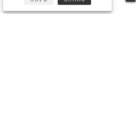
電話:
+86-21-59963205
Eメール:
Jesse-wang@lensmanufacture.com
住所:
B エリア、ビル 788 Xingrong Road、上海、中国