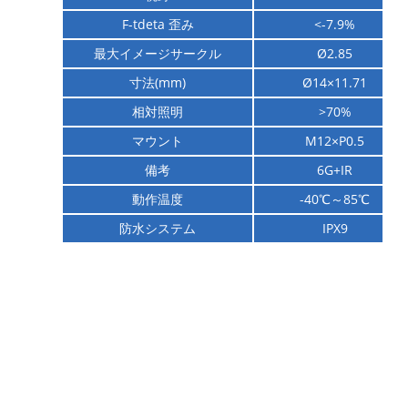
F-tdeta 歪み
<-7.9%
最大イメージサークル
Ø2.85
寸法(mm)
Ø
14×11.71
相対照明
>70%
マウント
M12×P0.5
備考
6G+IR
動作温度
-40℃～85℃
防水システム
IPX9