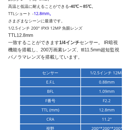
高温と低温に耐えることができる
-40℃～85℃、
TTLショート -
12.8mm。
さまざまなシーンに最適です。
1/2.5インチ 200° IPX9 12MP 魚眼レンズ
TTL12.8mm
一致することができます
1/4インチ
センサー。 IR暗視
機能を搭載し、200万画素レンズ、ttl11.5mm超短監視
パノラマレンズを搭載しています。
センサー
1/2.5インチ 12MP
E.F.L
0.88mm
BFL
1.09mm
F番号
F2.2
TTL (mm)
12.8mm
CRA
11.2°
視野
200°*200°*200°