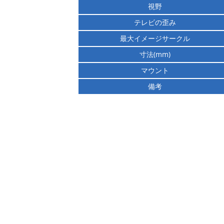
視野
テレビの歪み
最大イメージサークル
寸法(mm)
マウント
備考