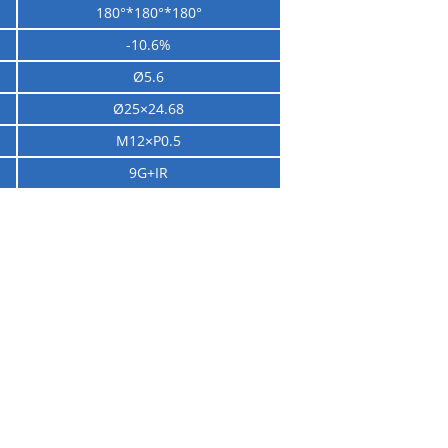
180°*
180
°*
180
°
-10.6%
Ø5.6
Ø
25×24.68
M12×P0.5
9G+IR