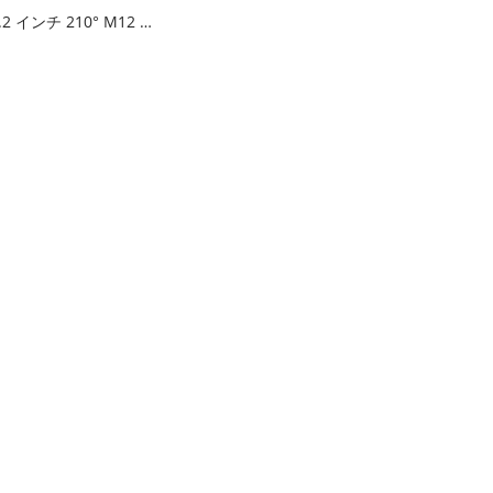
1/3.2 インチ 210° M12 魚眼レンズ