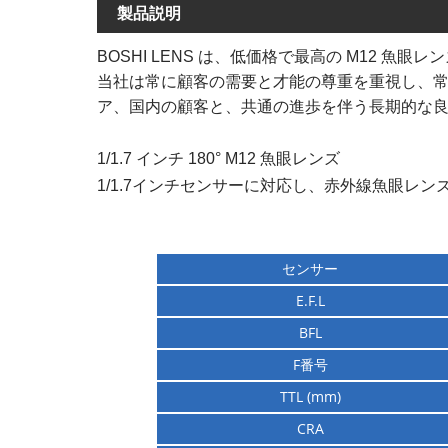
製品説明
BOSHI LENS は、低価格で最高の M12 
当社は常に顧客の需要と才能の尊重を重視し、
ア、国内の顧客と、共通の進歩を伴う長期的な
1/1.7 インチ 180° M12 魚眼レンズ
1/1.7インチセンサーに対応し、赤外線魚眼レ
センサー
E.F.L
BFL
F番号
TTL (mm)
CRA