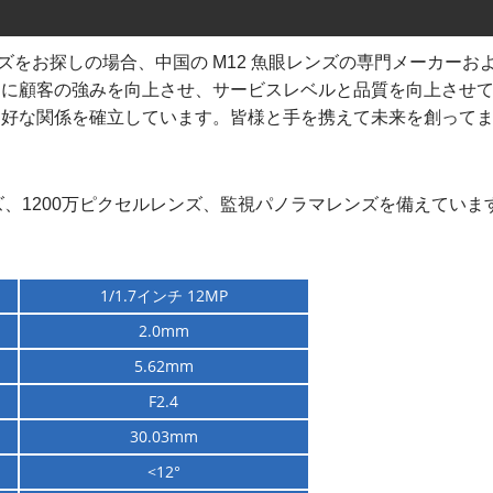
魚眼レンズをお探しの場合、中国の M12 魚眼レンズの専門メーカー
常に顧客の強みを向上させ、サービスレベルと品質を向上させ
良好な関係を確立しています。皆様と手を携えて未来を創って
ンズ、1200万ピクセルレンズ、監視パノラマレンズを備えていま
1/1.7インチ 12MP
2.0mm
5.62mm
F2.4
30.03mm
<
12°