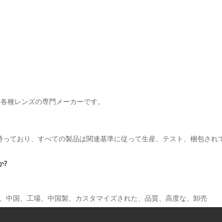
る各種レンズの専門メーカーです。
テムを持っており、すべての製品は関連基準に従って生産、テスト、梱包され
か?
ヤー、中国、工場、中国製、カスタマイズされた、品質、高度な、卸売